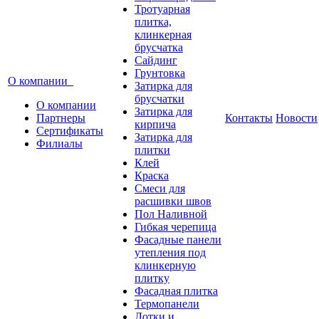
Тротуарная
плитка,
клинкерная
брусчатка
Сайдинг
Грунтовка
О компании
Затирка для
брусчатки
О компании
Затирка для
Партнеры
Контакты
Новости
кирпича
Сертификаты
Затирка для
Филиалы
плитки
Клей
Краска
Смеси для
расшивки швов
Пол Наливной
Гибкая черепица
Фасадные панели
утепления под
клинкерную
плитку
Фасадная плитка
Термопанели
Лотки и