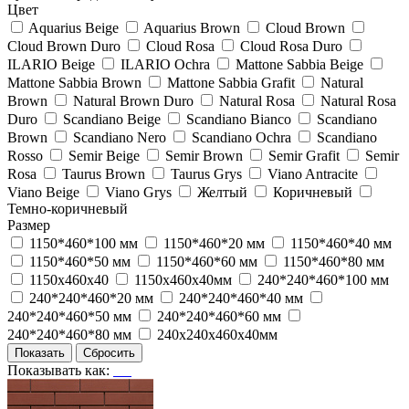
Цвет
Aquarius Beige
Aquarius Brown
Cloud Brown
Cloud Brown Duro
Cloud Rosa
Cloud Rosa Duro
ILARIO Beige
ILARIO Ochra
Mattone Sabbia Beige
Mattone Sabbia Brown
Mattone Sabbia Grafit
Natural
Brown
Natural Brown Duro
Natural Rosa
Natural Rosa
Duro
Scandiano Beige
Scandiano Bianco
Scandiano
Brown
Scandiano Nero
Scandiano Ochra
Scandiano
Rosso
Semir Beige
Semir Brown
Semir Grafit
Semir
Rosa
Taurus Brown
Taurus Grys
Viano Antracite
Viano Beige
Viano Grys
Желтый
Коричневый
Темно-коричневый
Размер
1150*460*100 мм
1150*460*20 мм
1150*460*40 мм
1150*460*50 мм
1150*460*60 мм
1150*460*80 мм
1150х460х40
1150х460х40мм
240*240*460*100 мм
240*240*460*20 мм
240*240*460*40 мм
240*240*460*50 мм
240*240*460*60 мм
240*240*460*80 мм
240х240х460х40мм
Показывать как: