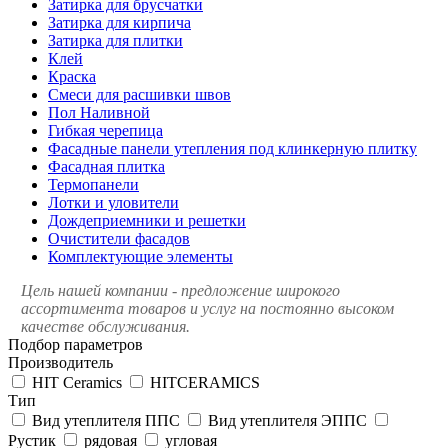
Затирка для брусчатки
Затирка для кирпича
Затирка для плитки
Клей
Краска
Смеси для расшивки швов
Пол Наливной
Гибкая черепица
Фасадные панели утепления под клинкерную плитку
Фасадная плитка
Термопанели
Лотки и уловители
Дождеприемники и решетки
Очистители фасадов
Комплектующие элементы
Цель нашей компании - предложение широкого
ассортимента товаров и услуг на постоянно высоком
качестве обслуживания.
Подбор параметров
Производитель
HIT Ceramics
HITCERAMICS
Тип
Вид утеплителя ППС
Вид утеплителя ЭППС
Рустик
рядовая
угловая