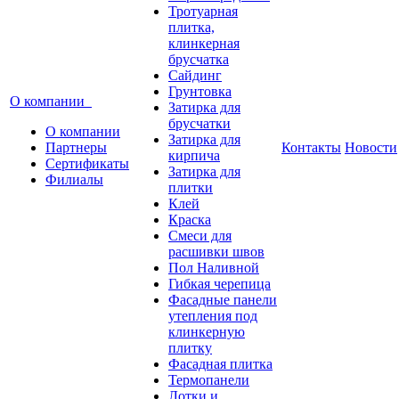
Тротуарная
плитка,
клинкерная
брусчатка
Сайдинг
Грунтовка
О компании
Затирка для
брусчатки
О компании
Затирка для
Партнеры
Контакты
Новости
кирпича
Сертификаты
Затирка для
Филиалы
плитки
Клей
Краска
Смеси для
расшивки швов
Пол Наливной
Гибкая черепица
Фасадные панели
утепления под
клинкерную
плитку
Фасадная плитка
Термопанели
Лотки и