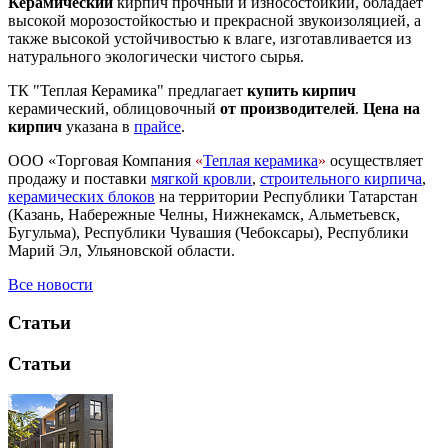
Керамический
кирпич прочный и износостойкий, обладает
высокой морозостойкостью и прекрасной звукоизоляцией, а
также высокой устойчивостью к влаге, изготавливается из
натурального экологически чистого сырья.
ТК "Теплая Керамика" предлагает
купить кирпич
керамический, облицовочный
от производителей
.
Цена на
кирпич
указана в
прайсе
.
ООО «Торговая Компания
«
Теплая керамика
»
осуществляет
продажу и поставки
мягкой кровли
,
строительного кирпича
,
керамических блоков
на территории Республики Татарстан
(Казань, Набережные Челны, Нижнекамск, Альметьевск,
Бугульма), Республики Чувашия (Чебоксары), Республики
Марий Эл, Ульяновской области.
Все новости
Статьи
Статьи