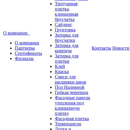
Тротуарная
плитка,
клинкерная
брусчатка
Сайдинг
Грунтовка
О компании
Затирка для
брусчатки
О компании
Затирка для
Партнеры
Контакты
Новости
кирпича
Сертификаты
Затирка для
Филиалы
плитки
Клей
Краска
Смеси для
расшивки швов
Пол Наливной
Гибкая черепица
Фасадные панели
утепления под
клинкерную
плитку
Фасадная плитка
Термопанели
Лотки и