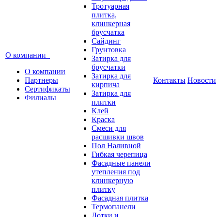
Тротуарная
плитка,
клинкерная
брусчатка
Сайдинг
Грунтовка
О компании
Затирка для
брусчатки
О компании
Затирка для
Партнеры
Контакты
Новости
кирпича
Сертификаты
Затирка для
Филиалы
плитки
Клей
Краска
Смеси для
расшивки швов
Пол Наливной
Гибкая черепица
Фасадные панели
утепления под
клинкерную
плитку
Фасадная плитка
Термопанели
Лотки и