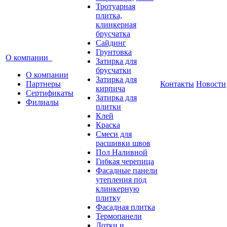
Тротуарная
плитка,
клинкерная
брусчатка
Сайдинг
Грунтовка
О компании
Затирка для
брусчатки
О компании
Затирка для
Партнеры
Контакты
Новости
кирпича
Сертификаты
Затирка для
Филиалы
плитки
Клей
Краска
Смеси для
расшивки швов
Пол Наливной
Гибкая черепица
Фасадные панели
утепления под
клинкерную
плитку
Фасадная плитка
Термопанели
Лотки и