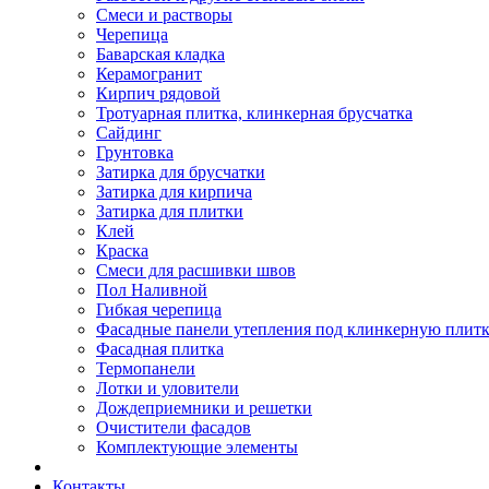
Смеси и растворы
Черепица
Баварская кладка
Керамогранит
Кирпич рядовой
Тротуарная плитка, клинкерная брусчатка
Сайдинг
Грунтовка
Затирка для брусчатки
Затирка для кирпича
Затирка для плитки
Клей
Краска
Смеси для расшивки швов
Пол Наливной
Гибкая черепица
Фасадные панели утепления под клинкерную плит
Фасадная плитка
Термопанели
Лотки и уловители
Дождеприемники и решетки
Очистители фасадов
Комплектующие элементы
Контакты