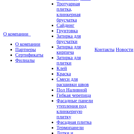
Тротуарная
плитка,
клинкерная
брусчатка
Сайдинг
Грунтовка
О компании
Затирка для
брусчатки
О компании
Затирка для
Партнеры
Контакты
Новости
кирпича
Сертификаты
Затирка для
Филиалы
плитки
Клей
Краска
Смеси для
расшивки швов
Пол Наливной
Гибкая черепица
Фасадные панели
утепления под
клинкерную
плитку
Фасадная плитка
Термопанели
Лотки и