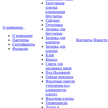
Тротуарная
плитка,
клинкерная
брусчатка
Сайдинг
Грунтовка
О компании
Затирка для
брусчатки
О компании
Затирка для
Партнеры
Контакты
Новости
кирпича
Сертификаты
Затирка для
Филиалы
плитки
Клей
Краска
Смеси для
расшивки швов
Пол Наливной
Гибкая черепица
Фасадные панели
утепления под
клинкерную
плитку
Фасадная плитка
Термопанели
Лотки и