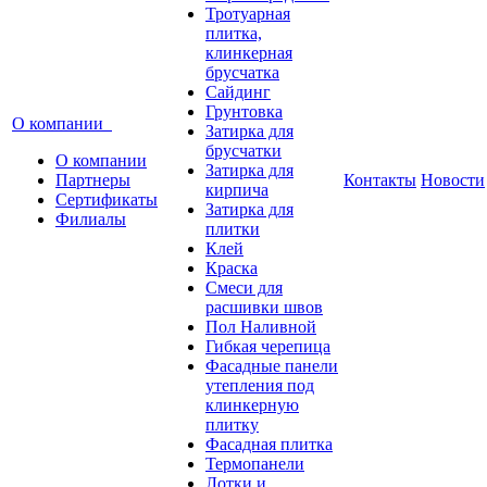
Тротуарная
плитка,
клинкерная
брусчатка
Сайдинг
Грунтовка
О компании
Затирка для
брусчатки
О компании
Затирка для
Партнеры
Контакты
Новости
кирпича
Сертификаты
Затирка для
Филиалы
плитки
Клей
Краска
Смеси для
расшивки швов
Пол Наливной
Гибкая черепица
Фасадные панели
утепления под
клинкерную
плитку
Фасадная плитка
Термопанели
Лотки и