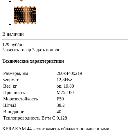
В наличии
129 руб/шт
Заказать товар
Задать вопрос
Технические характеристики
Размеры, мм
260х440х219
Формат
12,8НФ
Вес, кг
ок. 19,80
Прочность
М75-100
Морозостойкость
F50
Шт/м3
38,2
В поддоне
40
Теплопроводность,Вт/м˚С
0,128
КЕRАКАМ 44 – этот камень обладает повышенными