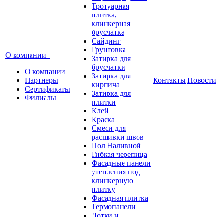
Тротуарная
плитка,
клинкерная
брусчатка
Сайдинг
Грунтовка
О компании
Затирка для
брусчатки
О компании
Затирка для
Партнеры
Контакты
Новости
кирпича
Сертификаты
Затирка для
Филиалы
плитки
Клей
Краска
Смеси для
расшивки швов
Пол Наливной
Гибкая черепица
Фасадные панели
утепления под
клинкерную
плитку
Фасадная плитка
Термопанели
Лотки и