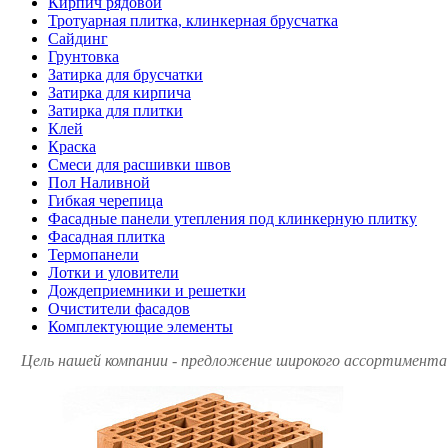
Кирпич рядовой
Тротуарная плитка, клинкерная брусчатка
Сайдинг
Грунтовка
Затирка для брусчатки
Затирка для кирпича
Затирка для плитки
Клей
Краска
Смеси для расшивки швов
Пол Наливной
Гибкая черепица
Фасадные панели утепления под клинкерную плитку
Фасадная плитка
Термопанели
Лотки и уловители
Дождеприемники и решетки
Очистители фасадов
Комплектующие элементы
Цель нашей компании - предложение широкого ассортимента 