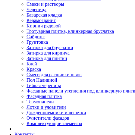
Смеси и растворы
Черепица
Баварская кладка
Керамогранит
Кирпич рядовой
Тротуарная плитка, клинкерная брусчатка
Сайдинг
Грунтовка
Затирка для брусчатки
Затирка для кирпича
Затирка для плитки
Клей
Краска
Смеси для расшивки швов
Пол Наливной
Гибкая черепица
Фасадные панели утепления под клинкерную плит
Фасадная плитка
Термопанели
Лотки и уловители
Дождеприемники и решетки
Очистители фасадов
Комплектующие элементы
Контакты